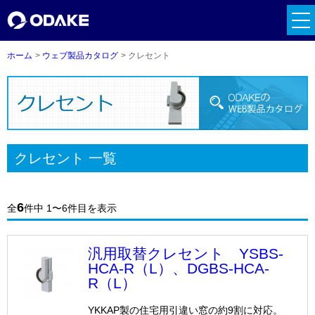
tog
nav
ホーム
ウェブ製品カタログ
クレセント
クレセント 一覧
6
全
件中 1〜6件目を表示
汎用取替クレセント YSBS-
HCA-R（L）、DGBS-HCA-
R（L）
YKKAP製の住宅用引違い窓の約9割に対応。