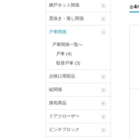
網戸ネット関係
4
全
貫抜き・落し関係
戸車関係
戸車関係一覧へ
戸車 (4)
取替戸車 (3)
点検口用部品
錠関係
換気商品
ドアクローザー
ピンチブロック