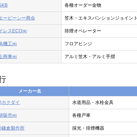
SKB
各種オーダー金物
エービーシー商会
笠木・エキスパンションジョイン
イレスECO㈱
排煙オペレーター
鳥機工㈱
フロアヒンジ
上商事㈱
アルミ笠木・アルミ手摺
行
メーカー名
株)カクダイ
水道用品・水栓金具
研販売㈱
各種戸車
株)鎌倉製作所
採光・排煙機器