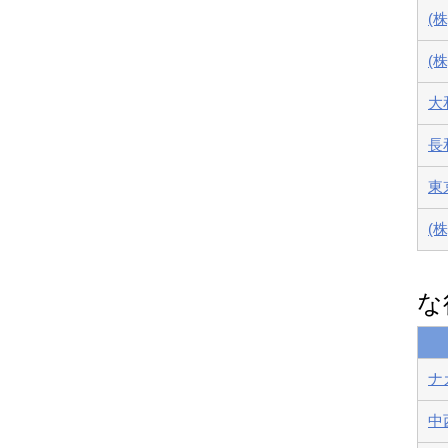
(
(
大
長
東
(
な
ナ
中