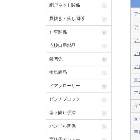
網戸ネット関係
ア
貫抜き・落し関係
ア
戸車関係
ア
点検口用部品
ア
錠関係
ア
換気商品
㈱
ドアクローザー
ア
ピンチブロック
イ
落下防止手摺
㈱
ハンドル関係
宇
面格子アンカー