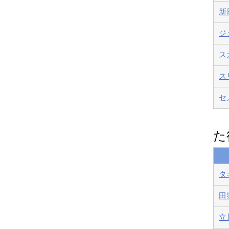
新
ジ
ス
ス
セ
た
タ
田
立