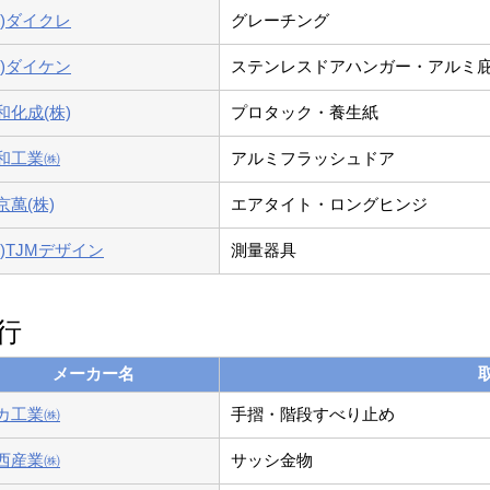
株)ダイクレ
グレーチング
株)ダイケン
ステンレスドアハンガー・アルミ
和化成(株)
プロタック・養生紙
和工業㈱
アルミフラッシュドア
京萬(株)
エアタイト・ロングヒンジ
株)TJMデザイン
測量器具
行
メーカー名
カ工業㈱
手摺・階段すべり止め
西産業㈱
サッシ金物