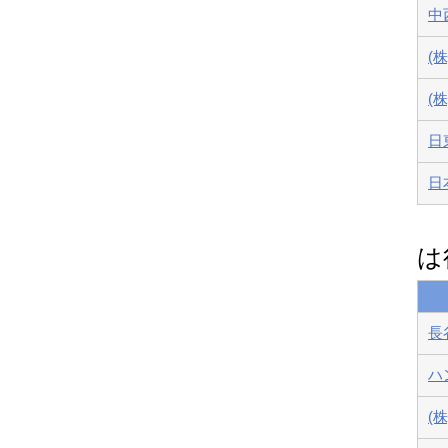
中
(
(
日
日
は
長
ハ
(