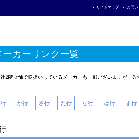
サイトマップ
お問い
メーカーリンク一覧
本社2階店舗で取扱いしているメーカーも一部ございますが、先
あ行
か行
さ行
た行
な行
は行
ま行
行