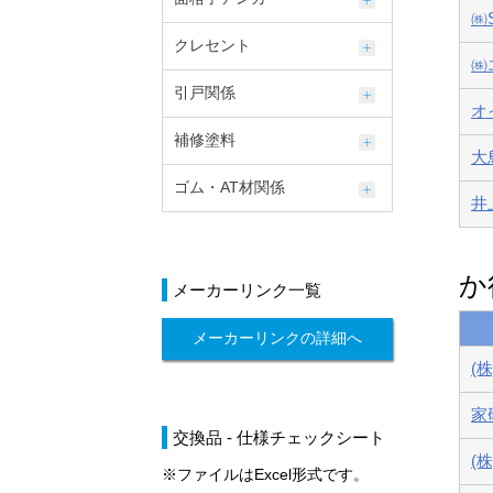
㈱
クレセント
㈱
引戸関係
オ
補修塗料
大
ゴム・AT材関係
井
か
メーカーリンク一覧
メーカーリンクの詳細へ
(
家
交換品 - 仕様チェックシート
(
※ファイルはExcel形式です。