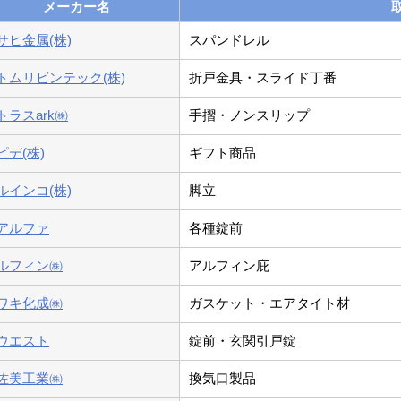
メーカー名
サヒ金属(株)
スパンドレル
トムリビンテック(株)
折戸金具・スライド丁番
トラスark㈱
手摺・ノンスリップ
ピデ(株)
ギフト商品
ルインコ(株)
脚立
アルファ
各種錠前
ルフィン㈱
アルフィン庇
ワキ化成㈱
ガスケット・エアタイト材
ウエスト
錠前・玄関引戸錠
佐美工業㈱
換気口製品