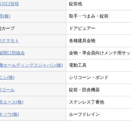
株)川口技研
錠前他
淳(株)
取手・つまみ・錠前
株)カープ
ドアビュアー
株)クマモト
各種建具金物
築開口部協会
金物・準会員向けメンテ用サッシ
機ホールディングスジャパン(株)
電動工具
ニシ(株)
シリコーン・ボンド
株)ゴール
錠前・防炎機器
田エース(株)
ステンレス丁番他
ネソウ(株)
ルーフドレイン