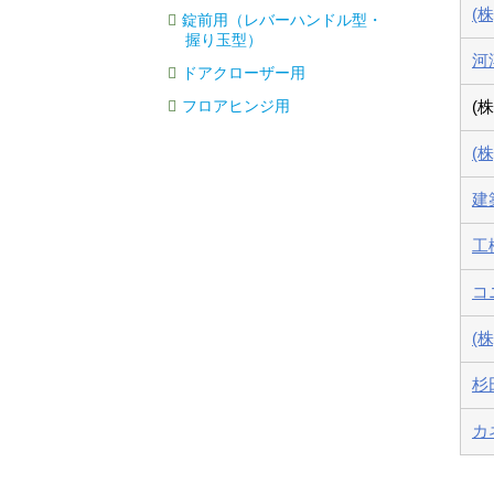
(
錠前用（レバーハンドル型・
握り玉型）
河
ドアクローザー用
フロアヒンジ用
(
(
建
工
コ
(
杉
カ