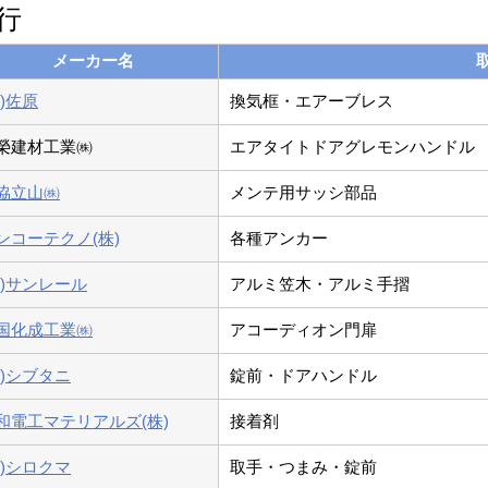
行
メーカー名
株)佐原
換気框・エアーブレス
榮建材工業㈱
エアタイトドアグレモンハンドル
協立山㈱
メンテ用サッシ部品
ンコーテクノ(株)
各種アンカー
株)サンレール
アルミ笠木・アルミ手摺
国化成工業㈱
アコーディオン門扉
株)シブタニ
錠前・ドアハンドル
和電工マテリアルズ(株)
接着剤
株)シロクマ
取手・つまみ・錠前