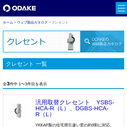
tog
メーカーリンク一覧
nav
メーカーリンクの詳細へ
ホーム
ウェブ製品カタログ
クレセント
交換品 - 仕様チェックシート
※ファイルはExcel形式です。
錠前用（レバーハンドル型・握り玉型）
クレセント 一覧
ドアクローザー用
フロアヒンジ用
3
全
件中 1〜3件目を表示
汎用取替クレセント YSBS-
HCA-R（L）、DGBS-HCA-
R（L）
YKKAP製の住宅用引違い窓の約9割に対応。