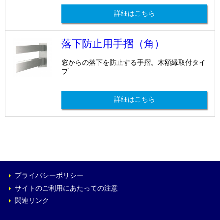
詳細はこちら
交換品 - 仕様チェックシート
落下防止用手摺（角）
※ファイルはExcel形式です。
錠前用（レバーハンドル型・握り玉型）
窓からの落下を防止する手摺。木額縁取付タイ
プ
ドアクローザー用
フロアヒンジ用
詳細はこちら
プライバシーポリシー
サイトのご利用にあたっての注意
関連リンク