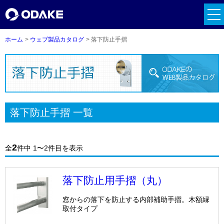
tog
ハンドル関係
nav
ホーム
ウェブ製品カタログ
落下防止手摺
面格子アンカー
クレセント
引戸関係
落下防止手摺 一覧
補修塗料
ゴム・AT材関係
2
全
件中 1〜2件目を表示
落下防止用手摺（丸）
メーカーリンク一覧
窓からの落下を防止する内部補助手摺。木額縁
メーカーリンクの詳細へ
取付タイプ