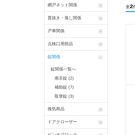
網戸ネット関係
2
全
貫抜き・落し関係
戸車関係
点検口用部品
錠関係
錠関係一覧へ
南京錠 (2)
補助錠 (7)
取替錠 (3)
換気商品
ドアクローザー
ピンチブロック