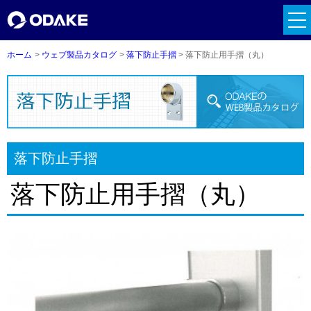
tog
nav
ホーム
ウェブ製品カタログ
落下防止手摺
落下防止用手摺（丸）
落下防止手摺
落下防止用手摺（丸）