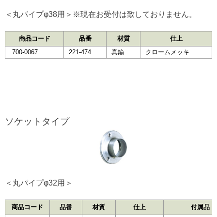
＜丸パイプφ38用＞※現在お受付は致しておりません。
商品コード
品番
材質
仕上
700-0067
221-474
真鍮
クロームメッキ
ソケットタイプ
＜丸パイプφ32用＞
商品コード
品番
材質
仕上
付属品