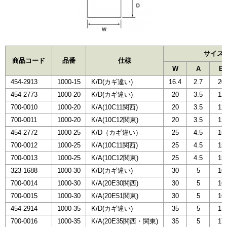
サイズ(
商品コード
品番
仕様
W
A
B
454-2913
1000-15
K/D(カギ違い)
16.4
2.7
20
454-2773
1000-20
K/D(カギ違い)
20
3.5
12
700-0010
1000-20
K/A(10C11関西)
20
3.5
12
700-0011
1000-20
K/A(10C12関東)
20
3.5
12
454-2772
1000-25
K/D（カギ違い）
25
4.5
15
700-0012
1000-25
K/A(10C11関西)
25
4.5
15
700-0013
1000-25
K/A(10C12関東)
25
4.5
15
323-1688
1000-30
K/D(カギ違い)
30
5
16
700-0014
1000-30
K/A(20E30関西)
30
5
16
700-0015
1000-30
K/A(20E51関東)
30
5
16
454-2914
1000-35
K/D(カギ違い)
35
5
17
700-0016
1000-35
K/A(20E35関西・関東)
35
5
17