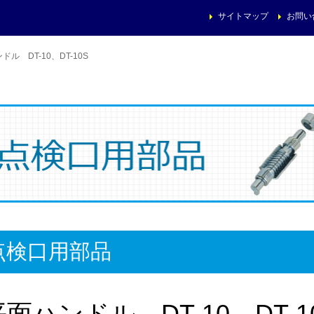
サイトマップ
お問い
ドル DT-10、DT-10S
点検口用部品
平面ハンドル DT-10、DT-1