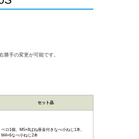
右勝手の変更が可能です。
セット品
ベロ1個、M5×8ばね座金付きなべ小ねじ1本、
M4×6なべ小ねじ2本