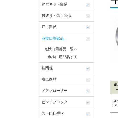
網戸ネット関係
貫抜き・落し関係
戸車関係
点検口用部品
点検口用部品一覧へ
点検口用部品 (11)
錠関係
換気商品
商
ドアクローザー
313
ピンチブロック
17
落下防止手摺