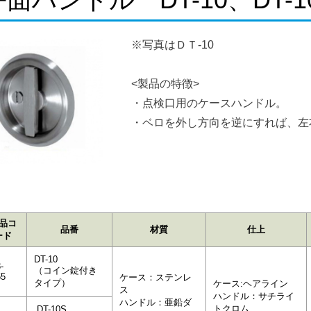
※写真はＤＴ-10
<製品の特徴>
・点検口用のケースハンドル。
・ベロを外し方向を逆にすれば、左
品コ
品番
材質
仕上
ード
DT-10
-
（コイン錠付き
65
ケース：ステンレ
タイプ）
ケース:ヘアライン
ス
ハンドル：サチライ
ハンドル：亜鉛ダ
トクロム
DT-10S