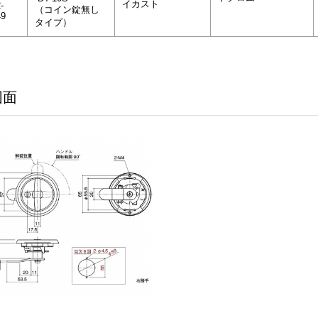
イカスト
-
（コイン錠無し
49
タイプ）
図面