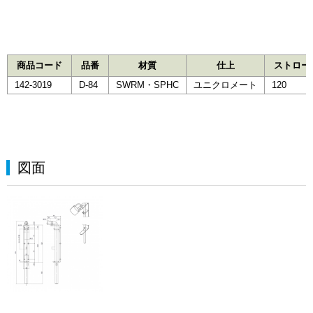
商品コード
品番
材質
仕上
ストローク
142-3019
D-84
SWRM・SPHC
ユニクロメート
120
図面