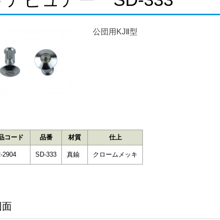
公団用KJⅡ型
品コード
品番
材質
仕上
-2904
SD-333
真鍮
クロームメッキ
図面