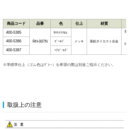
商品コード
品番
色
仕上
材質
受
400-5385
ｻﾁﾗｲﾄｸﾛﾑ
400-5386
RH-007N
ｺﾞｰﾙﾄﾞ
メッキ
亜鉛ダイカスト合金
標
400-5387
ﾍｱｺﾞｰﾙﾄﾞ
※準標準仕上（ゴム色はｸﾞﾚｰ）を希望の際は別途ご指示ください。
取扱上の注意