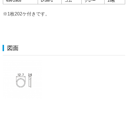
454-2905
D-3M-1
ゴム
グレー
15枚
※1枚202ケ付きです。
図面