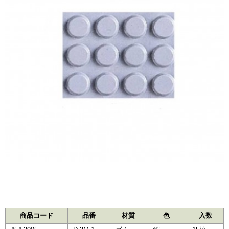
商品コード
品番
材質
色
入数