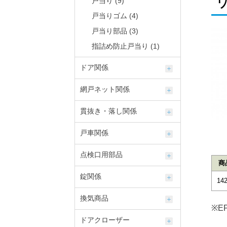
戸当り (9)
戸当りゴム (4)
戸当り部品 (3)
指詰め防止戸当り (1)
ドア関係
網戸ネット関係
貫抜き・落し関係
戸車関係
点検口用部品
商
錠関係
142
換気商品
※E
ドアクローザー