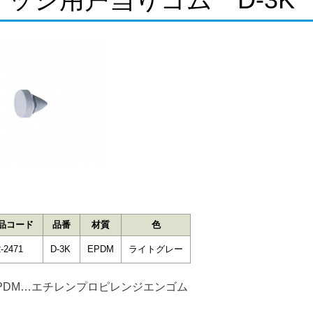
品コード
品番
材質
色
-2471
D-3K
EPDM
ライトグレー
PDM…エチレンプロピレンジエンゴム