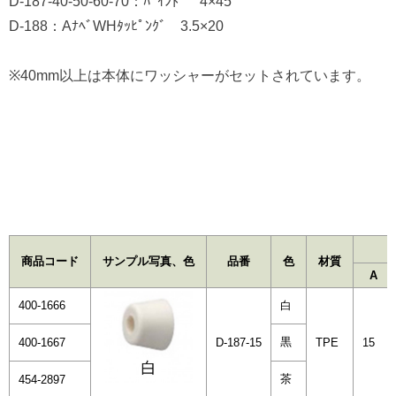
D-187-40-50-60-70：ﾊﾞｲﾝﾄﾞ 4×45
D-188：AﾅﾍﾞWHﾀｯﾋﾟﾝｸﾞ 3.5×20
※40mm以上は本体にワッシャーがセットされています。
商品コード
サンプル写真、色
品番
色
材質
A
400-1666
白
黒
400-1667
D-187-15
TPE
15
茶
454-2897