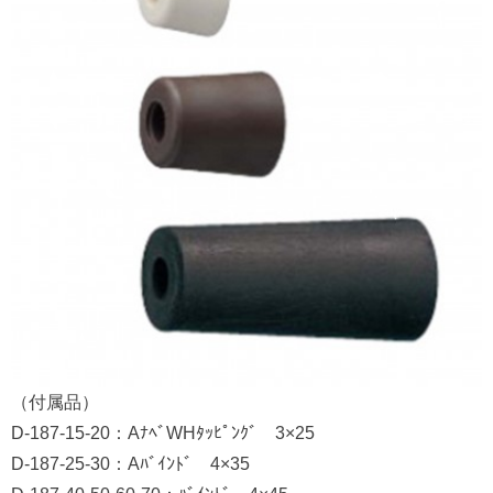
（付属品）
D-187-15-20：AﾅﾍﾞWHﾀｯﾋﾟﾝｸﾞ 3×25
D-187-25-30：Aﾊﾞｲﾝﾄﾞ 4×35