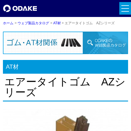
tog
nav
ホーム
ウェブ製品カタログ
AT材
エアータイトゴム AZシリーズ
AT材
エアータイトゴム AZシ
リーズ