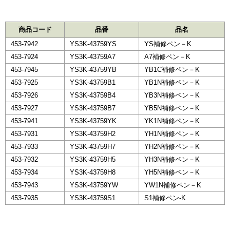
商品コード
品番
品名
453-7942
YS3K-43759YS
YS補修ペン－K
453-7924
YS3K-43759A7
A7補修ペン－K
453-7945
YS3K-43759YB
YB1C補修ペン－K
453-7925
YS3K-43759B1
YB1N補修ペン－K
453-7926
YS3K-43759B4
YB3N補修ペン－K
453-7927
YS3K-43759B7
YB5N補修ペン－K
453-7941
YS3K-43759YK
YK1N補修ペン－K
453-7931
YS3K-43759H2
YH1N補修ペン－K
453-7933
YS3K-43759H7
YH2N補修ペン－K
453-7932
YS3K-43759H5
YH3N補修ペン－K
453-7934
YS3K-43759H8
YH5N補修ペン－K
453-7943
YS3K-43759YW
YW1N補修ペン－K
453-7935
YS3K-43759S1
S1補修ペン-K