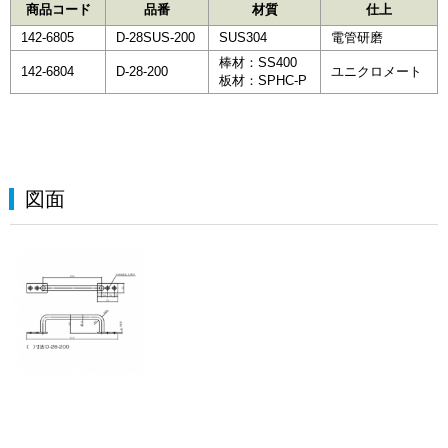
商品コード
品番
材質
仕上
142-6805
D-28SUS-200
SUS304
電管研磨
棒材：SS400
142-6804
D-28-200
ユニクロメート
板材：SPHC-P
図面