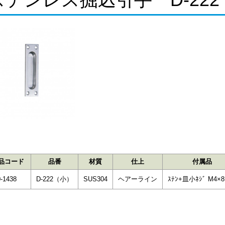
品コード
品番
材質
仕上
付属品
-1438
D-222（小）
SUS304
ヘアーライン
ｽﾃﾝ+皿小ﾈｼﾞ M4×8