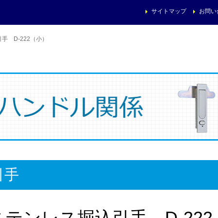
サイトマップ
お問い
手 D-222（小）
引手
ステンレス掘込引手 D-22