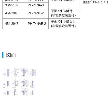
亜鉛ﾀﾞｲｶｽﾄ(ZDC)
304-5132
PH-74NA-3
平面ﾊﾝﾄﾞﾙ鍵付
454-2946
PH-74NE-2
(非常解錠装置付）
平面ﾊﾝﾄﾞﾙ鍵なし
454-2947
PH-74NAE-2
(非常解錠装置付）
図面