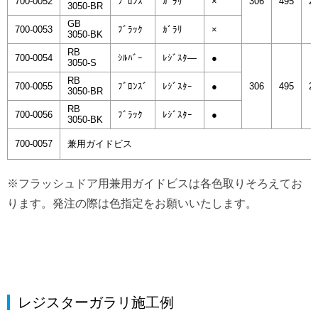
700-0052
ﾌﾞﾛﾝｽﾞ
ｶﾞﾗﾘ
×
306
495
2
3050-BR
GB
700-0053
ﾌﾞﾗｯｸ
ｶﾞﾗﾘ
×
3050-BK
RB
700-0054
ｼﾙﾊﾞｰ
ﾚｼﾞｽﾀ―
●
3050-S
RB
700-0055
ﾌﾞﾛﾝｽﾞ
ﾚｼﾞｽﾀｰ
●
306
495
2
3050-BR
RB
700-0056
ﾌﾞﾗｯｸ
ﾚｼﾞｽﾀｰ
●
3050-BK
700-0057
兼用ガイドビス
※フラッシュドア用兼用ガイドビスは各色取りそろえてお
ります。発注の際は色指定をお願いいたします。
レジスターガラリ施工例