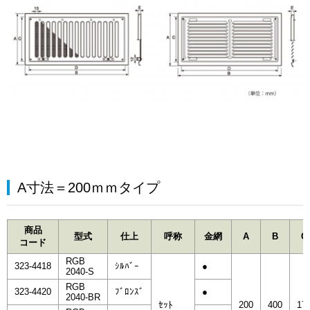
A寸法＝200ｍｍタイプ
商品
型式
仕上
呼称
金網
A
B
C
コード
RGB
323-4418
ｼﾙﾊﾞｰ
●
2040-S
RGB
323-4420
ﾌﾞﾛﾝｽﾞ
●
2040-BR
ｾｯﾄ
200
400
17