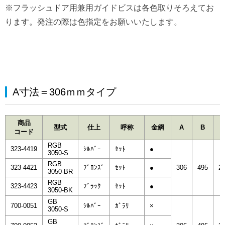
※フラッシュドア用兼用ガイドビスは各色取りそろえてお
ります。発注の際は色指定をお願いいたします。
A寸法＝306ｍｍタイプ
商品
型式
仕上
呼称
金網
A
B
コード
RGB
323-4419
ｼﾙﾊﾞｰ
ｾｯﾄ
●
3050-S
RGB
323-4421
ﾌﾞﾛﾝｽﾞ
ｾｯﾄ
●
306
495
2
3050-BR
RGB
323-4423
ﾌﾞﾗｯｸ
ｾｯﾄ
●
3050-BK
GB
700-0051
ｼﾙﾊﾞｰ
ｶﾞﾗﾘ
×
3050-S
GB