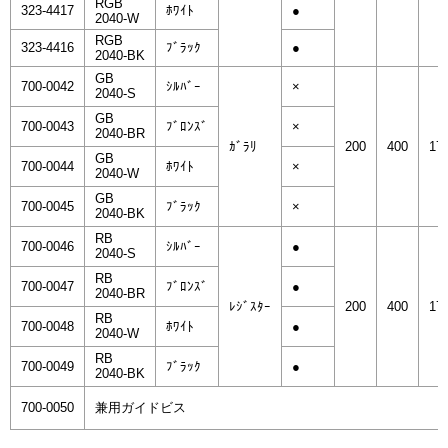
RGB
323-4417
ﾎﾜｲﾄ
●
2040-W
RGB
323-4416
ﾌﾞﾗｯｸ
●
2040-BK
GB
700-0042
ｼﾙﾊﾞｰ
×
2040-S
GB
700-0043
ﾌﾞﾛﾝｽﾞ
×
2040-BR
ｶﾞﾗﾘ
200
400
17
GB
700-0044
ﾎﾜｲﾄ
×
2040-W
GB
700-0045
ﾌﾞﾗｯｸ
×
2040-BK
RB
700-0046
ｼﾙﾊﾞｰ
●
2040-S
RB
700-0047
ﾌﾞﾛﾝｽﾞ
●
2040-BR
ﾚｼﾞｽﾀｰ
200
400
17
RB
700-0048
ﾎﾜｲﾄ
●
2040-W
RB
700-0049
ﾌﾞﾗｯｸ
●
2040-BK
700-0050
兼用ガイドビス