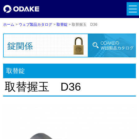
tog
nav
ホーム
ウェブ製品カタログ
取替錠
取替握玉 D36
取替錠
取替握玉 D36