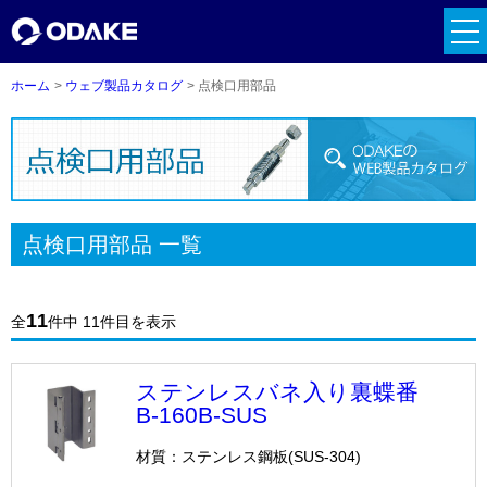
落下防止手摺
tog
nav
ハンドル関係
ホーム
ウェブ製品カタログ
点検口用部品
面格子アンカー
クレセント
引戸関係
点検口用部品 一覧
補修塗料
11
全
件中 11件目を表示
ゴム・AT材関係
ステンレスバネ入り裏蝶番
B-160B-SUS
メーカーリンク一覧
材質：ステンレス鋼板(SUS-304)