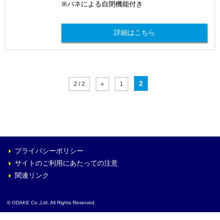
メーカーリンクの詳細へ
※バネによる自閉機能付き
詳細はこちら
交換品 - 仕様チェックシート
※ファイルはExcel形式です。
錠前用（レバーハンドル型・握り玉型）
2
2 / 2
«
1
ドアクローザー用
フロアヒンジ用
プライバシーポリシー
サイトのご利用にあたっての注意
関連リンク
© ODAKE Co.,Ltd. All Rights Reserved.