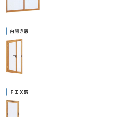
内開き窓
ＦＩＸ窓