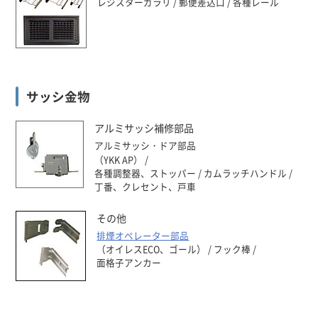
レジスターガラリ
郵便差込口
各種レール
サッシ金物
アルミサッシ補修部品
アルミサッシ・ドア部品
（YKK AP）
各種調整器、ストッパー
カムラッチハンドル
丁番、クレセント、戸車
その他
排煙オペレーター部品
（オイレスECO、ゴール）
フック棒
面格子アンカー